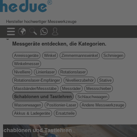
Hersteller hochwertiger Messwerkzeuge
Messgeräte entdecken, die Kategorien.
Anreissgeräte
Winkel
Zimmermannswinkel
Schmiegen
Winkelmesser
Nivelliere
Linienlaser
Rotationslaser
Rotationslaser-Empfänger
Nivellierzubehör
Stative
Massbänder/Messstäbe
Messräder
Messschieber
Schablonen und Tastlehren
Schlauchwaagen
Wasserwaagen
Positionier-Laser
Andere Messwerkzeuge
Akkus & Ladegeräte
Ersatzteile
Schablonen und Tastlehren