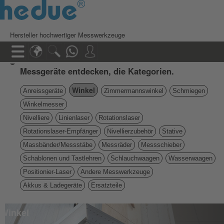
Hersteller hochwertiger Messwerkzeuge
Messgeräte entdecken, die Kategorien.
Winkel
Anreissgeräte
Zimmermannswinkel
Schmiegen
Winkelmesser
Nivelliere
Linienlaser
Rotationslaser
Rotationslaser-Empfänger
Nivellierzubehör
Stative
Massbänder/Messstäbe
Messräder
Messschieber
Schablonen und Tastlehren
Schlauchwaagen
Wasserwaagen
Positionier-Laser
Andere Messwerkzeuge
Akkus & Ladegeräte
Ersatzteile
Winkel