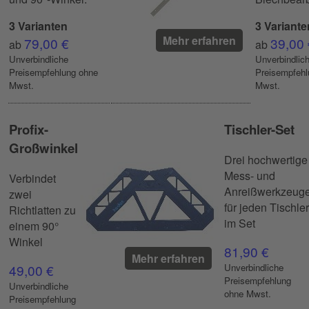
3 Varianten
3 Variante
Mehr erfahren
79,00 €
39,00 
ab
ab
Unverbindliche
Unverbindlic
Preisempfehlung ohne
Preisempfehl
Mwst.
Mwst.
Profix-
Tischler-Set
Großwinkel
Drei hochwertige
Mess- und
Verbindet
Anreißwerkzeug
zwei
für jeden Tischler
Richtlatten zu
im Set
einem 90°
Winkel
81,90 €
Mehr erfahren
49,00 €
Unverbindliche
Preisempfehlung
Unverbindliche
ohne Mwst.
Preisempfehlung