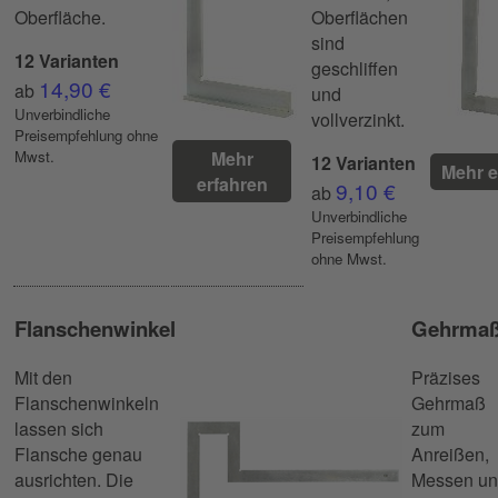
Oberfläche.
Oberflächen
sind
12 Varianten
geschliffen
14,90 €
ab
und
Unverbindliche
vollverzinkt.
Preisempfehlung ohne
Mwst.
Mehr
12 Varianten
Mehr e
erfahren
9,10 €
ab
Unverbindliche
Preisempfehlung
ohne Mwst.
Flanschenwinkel
Gehrma
Mit den
Präzises
Flanschenwinkeln
Gehrmaß
lassen sich
zum
Flansche genau
Anreißen,
ausrichten. Die
Messen u