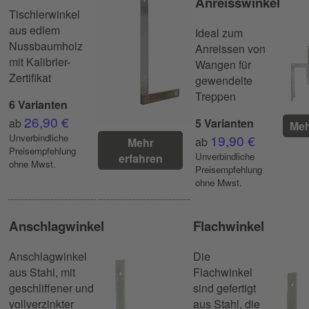
Anreisswinkel
Tischlerwinkel
aus edlem
Ideal zum
Nussbaumholz
Anreissen von
mit Kalibrier-
Wangen für
Zertifikat
gewendelte
Treppen
6 Varianten
26,90 €
ab
5 Varianten
Meh
Unverbindliche
19,90 €
ab
Mehr
Preisempfehlung
Unverbindliche
erfahren
ohne Mwst.
Preisempfehlung
ohne Mwst.
Anschlagwinkel
Flachwinkel
Anschlagwinkel
Die
aus Stahl, mit
Flachwinkel
geschliffener und
sind gefertigt
vollverzinkter
aus Stahl, die