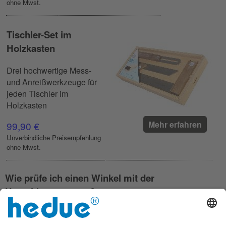
ohne Mwst.
Tischler-Set im
Holzkasten
Drei hochwertige Mess-
und Anreißwerkzeuge für
jeden Tischler im
Holzkasten
Mehr erfahren
99,90 €
Unverbindliche Preisempfehlung
ohne Mwst.
Wie prüfe ich einen Winkel mit der
Umschlagmessung?
Die Umschlagmessung, oft auch als Umschlagverfahren
bezeichnet, ist eine sehr einfache und genaue Methode, um