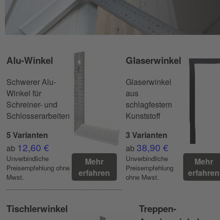
Alu-Winkel
Glaserwinkel
Schwerer Alu-
Glaserwinkel
Winkel für
aus
Schreiner- und
schlagfestem
Schlosserarbeiten
Kunststoff
5 Varianten
3 Varianten
12,60 €
38,90 €
ab
ab
Unverbindliche
Unverbindliche
Mehr
Mehr
Preisempfehlung ohne
Preisempfehlung
erfahren
erfahren
Mwst.
ohne Mwst.
Tischlerwinkel
Treppen-