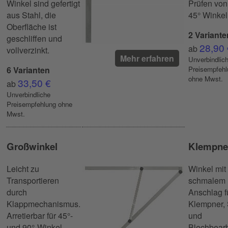
Winkel sind gefertigt
Prüfen von
aus Stahl, die
45° Winke
Oberfläche ist
2 Variante
geschliffen und
28,90 
ab
vollverzinkt.
Mehr erfahren
Unverbindlic
6 Varianten
Preisempfehl
ohne Mwst.
33,50 €
ab
Unverbindliche
Preisempfehlung ohne
Mwst.
Großwinkel
Klempne
Leicht zu
Winkel mit
Transportieren
schmalem
durch
Anschlag f
Klappmechanismus.
Klempner,
Arretierbar für 45°-
und
und 90°-Winkel.
Blechbearb