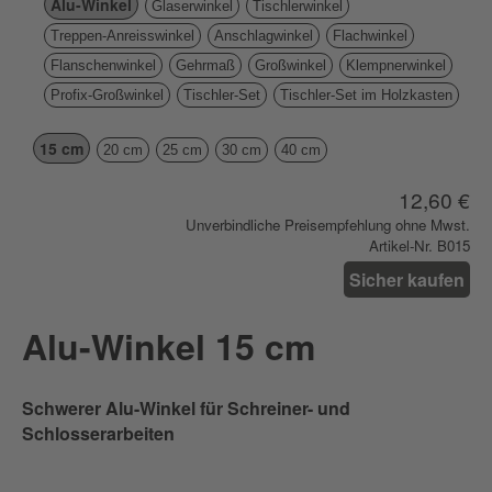
Alu-Winkel
Glaserwinkel
Tischlerwinkel
Treppen-Anreisswinkel
Anschlagwinkel
Flachwinkel
Flanschenwinkel
Gehrmaß
Großwinkel
Klempnerwinkel
Profix-Großwinkel
Tischler-Set
Tischler-Set im Holzkasten
15 cm
20 cm
25 cm
30 cm
40 cm
12,60 €
Unverbindliche Preisempfehlung ohne Mwst.
Artikel-Nr. B015
Sicher kaufen
Alu-Winkel 15 cm
Schwerer Alu-Winkel für Schreiner- und
Schlosserarbeiten