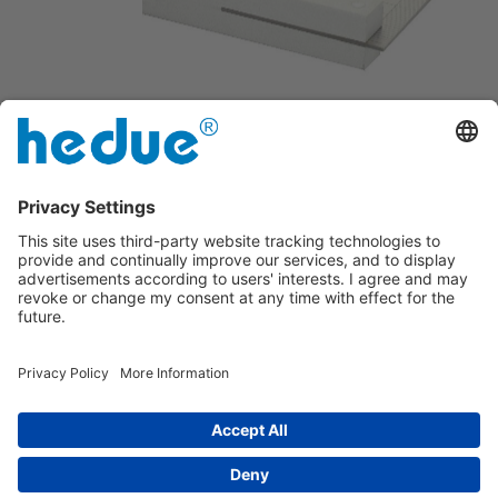
Mit 45°-Anschlag
Stahlzunge aus gehärtetem Edelstahl
Impressum
|
über uns
|
Datenschutzerklärung