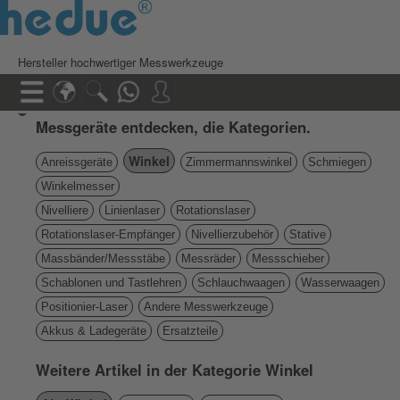
Hersteller hochwertiger Messwerkzeuge
Messgeräte entdecken, die Kategorien.
Winkel
Anreissgeräte
Zimmermannswinkel
Schmiegen
Winkelmesser
Nivelliere
Linienlaser
Rotationslaser
Rotationslaser-Empfänger
Nivellierzubehör
Stative
Massbänder/Messstäbe
Messräder
Messschieber
Schablonen und Tastlehren
Schlauchwaagen
Wasserwaagen
Positionier-Laser
Andere Messwerkzeuge
Akkus & Ladegeräte
Ersatzteile
Weitere Artikel in der Kategorie Winkel