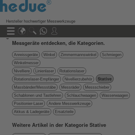
Hersteller hochwertiger Messwerkzeuge
Messgeräte entdecken, die Kategorien.
Anreissgeräte
Winkel
Zimmermannswinkel
Schmiegen
Winkelmesser
Nivelliere
Linienlaser
Rotationslaser
Stative
Rotationslaser-Empfänger
Nivellierzubehör
Massbänder/Messstäbe
Messräder
Messschieber
Schablonen und Tastlehren
Schlauchwaagen
Wasserwaagen
Positionier-Laser
Andere Messwerkzeuge
Akkus & Ladegeräte
Ersatzteile
Weitere Artikel in der Kategorie Stative