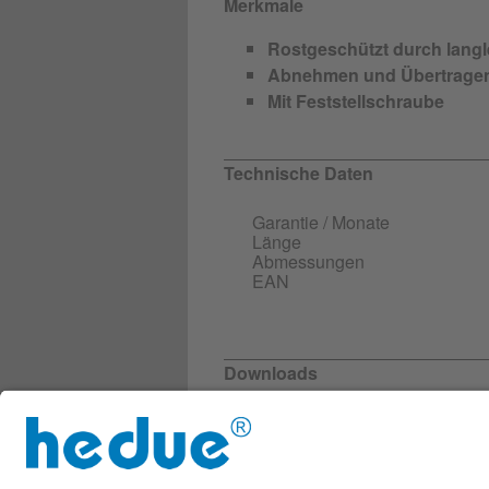
Merkmale
Rostgeschützt durch lang
Abnehmen und Übertragen
Mit Feststellschraube
Technische Daten
Garantie / Monate
Länge
Abmessungen
EAN
Downloads
Weitere Infos
T740_Produktbeschreibung