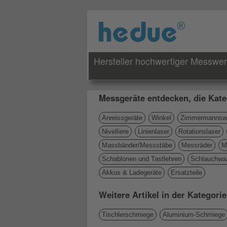
Hersteller hochwertiger Messwe
Messgeräte entdecken, die Kate
Anreissgeräte
Winkel
Zimmermannswi
Nivelliere
Linienlaser
Rotationslaser
Massbänder/Messstäbe
Messräder
M
Schablonen und Tastlehren
Schlauchwa
Akkus & Ladegeräte
Ersatzteile
Weitere Artikel in der Kategor
Tischlerschmiege
Aluminium-Schmiege