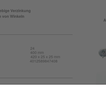
lebige Verzinkung
 von Winkeln
A
24
400 mm
420 x 25 x 25 mm
4012589847408
-DE.pdf