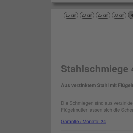
4
15 cm
20 cm
25 cm
30 cm
Stahlschmiege 
Aus verzinktem Stahl mit Flügel
Die Schmiegen sind aus verzinktem 
Flügelmutter lassen sich die Schen
Garantie / Monate: 24