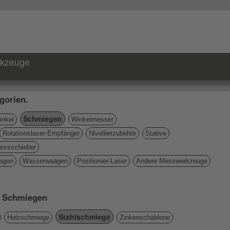
rkzeuge
gorien.
Schmiegen
nkel
Winkelmesser
Rotationslaser-Empfänger
Nivellierzubehör
Stative
essschieber
agen
Wasserwaagen
Positionier-Laser
Andere Messwerkzeuge
ie Schmiegen
Stahlschmiege
Holzschmiege
Zinkenschablone