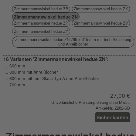
Zimmermannswinkel hedue ZB
Zimmermannswinkel hedue ZK
Zimmermannswinkel hedue ZN
Zimmermannswinkel hedue ZP
Zimmermannswinkel hedue ZV
Zimmermannswinkel hedue ZY
Zimmermannswinkel hedue ZN 795 x 315 mm mit Inch-Skalierung
und Anreißlöcher
16 Varianten 'Zimmermannswinkel hedue ZN':
... 600 mm
... 600 mm mit Anreißlöcher
... 600 mm mit mm-Skala Typ A und Anreißlöcher
... 700 mm
... 700 mm mit Anreißlöcher
27,00 €
... 700 mm mit mm-Skala Typ A und Anreißlöcher
Unverbindliche Preisempfehlung ohne Mwst.
... 800 mm
Artikel-Nr. Z282-SB
... 800 mm mit Anreißlöcher
... 800 mm mit mm-Skala Typ A und Anreißlöcher
Sicher kaufen
... 800 mm mit mm-Skala Typ A und Anreißlöcher (mit SB-
Aufhänger)
Zimmermannswinkel hedue
... 800 mm mit mm-Skala Typ B und Anreißlöcher