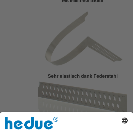
Sehr elastisch dank Federstahl
Mit Anreißlöchern