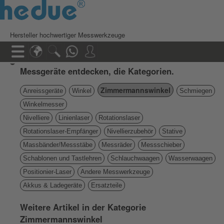
Hersteller hochwertiger Messwerkzeuge
Messgeräte entdecken, die Kategorien.
Zimmermannswinkel
Anreissgeräte
Winkel
Schmiegen
Winkelmesser
Nivelliere
Linienlaser
Rotationslaser
Rotationslaser-Empfänger
Nivellierzubehör
Stative
Massbänder/Messstäbe
Messräder
Messschieber
Schablonen und Tastlehren
Schlauchwaagen
Wasserwaagen
Positionier-Laser
Andere Messwerkzeuge
Akkus & Ladegeräte
Ersatzteile
Weitere Artikel in der Kategorie
Zimmermannswinkel