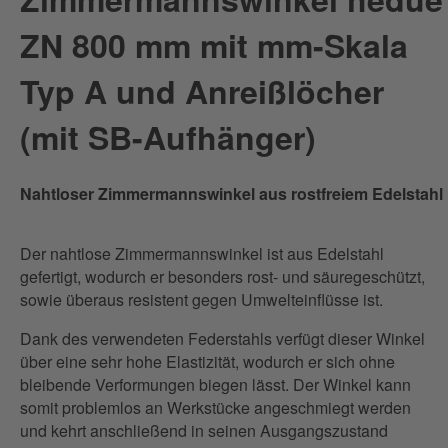
... 800 mm mit mm-Skala Typ C
ZN 800 mm mit mm-Skala
... 1000 mm
... 1000 mm mit Anreißlöcher
Typ A und Anreißlöcher
... 1000 mm mit mm-Skala Typ A und Anreißlöcher
... 1000 mm mit mm-Skala Typ B und Anreißlöcher
(mit SB-Aufhänger)
Nahtloser Zimmermannswinkel aus rostfreiem Edelstahl
Der nahtlose Zimmermannswinkel ist aus Edelstahl
gefertigt, wodurch er besonders rost- und säuregeschützt,
sowie überaus resistent gegen Umwelteinflüsse ist.
Dank des verwendeten Federstahls verfügt dieser Winkel
über eine sehr hohe Elastizität, wodurch er sich ohne
bleibende Verformungen biegen lässt. Der Winkel kann
somit problemlos an Werkstücke angeschmiegt werden
und kehrt anschließend in seinen Ausgangszustand