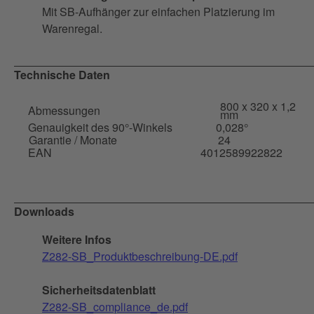
Mit SB-Aufhänger zur einfachen Platzierung im
Warenregal.
Technische Daten
800 x 320 x 1,2
Abmessungen
mm
Genauigkeit des 90°-Winkels
0,028°
Garantie / Monate
24
EAN
4012589922822
Downloads
Weitere Infos
Z282-SB_Produktbeschreibung-DE.pdf
Sicherheitsdatenblatt
Z282-SB_compliance_de.pdf