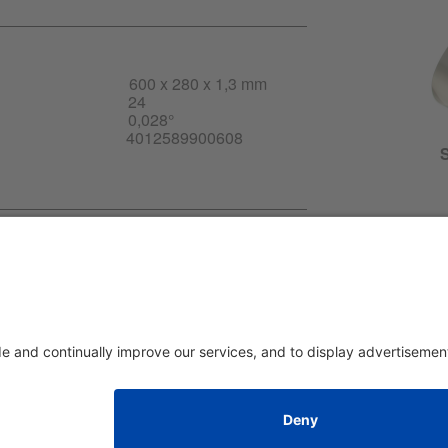
600 x 280 x 1,3 mm
24
0,028°
4012589900608
S
-DE.pdf
Impressum
|
über uns
|
Datenschutzerklärung