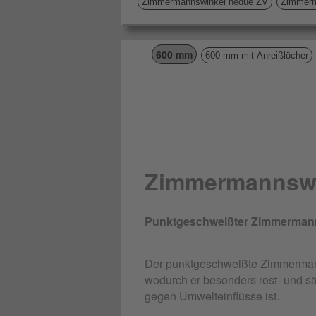
Zimmermannswinkel hedue ZV
Zimmerm
600 mm
600 mm mit Anreißlöcher
Zimmermannswi
Punktgeschweißter Zimmermanns
Der punktgeschweißte Zimmermanns
wodurch er besonders rost- und sä
gegen Umwelteinflüsse ist.