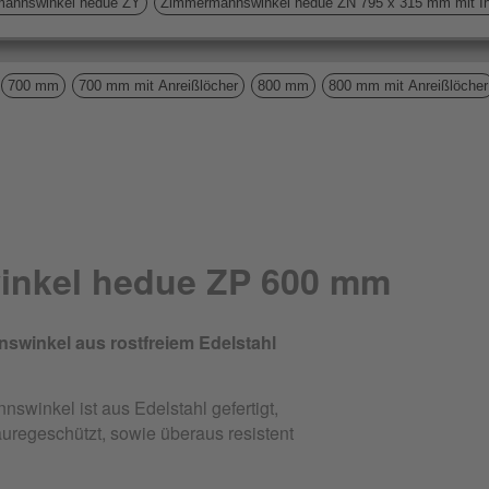
annswinkel hedue ZY
Zimmermannswinkel hedue ZN 795 x 315 mm mit Inc
700 mm
700 mm mit Anreißlöcher
800 mm
800 mm mit Anreißlöcher
nkel hedue ZP 600 mm
winkel aus rostfreiem Edelstahl
winkel ist aus Edelstahl gefertigt,
uregeschützt, sowie überaus resistent