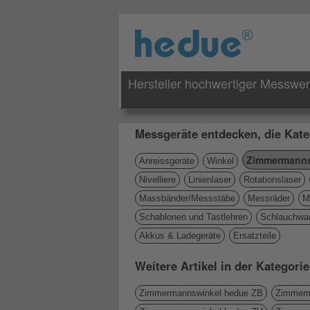
Hersteller hochwertiger Messwe
Messgeräte entdecken, die Kate
Zimmermanns
Anreissgeräte
Winkel
Nivelliere
Linienlaser
Rotationslaser
Massbänder/Messstäbe
Messräder
M
Schablonen und Tastlehren
Schlauchwa
Akkus & Ladegeräte
Ersatzteile
Weitere Artikel in der Katego
Zimmermannswinkel hedue ZB
Zimmerm