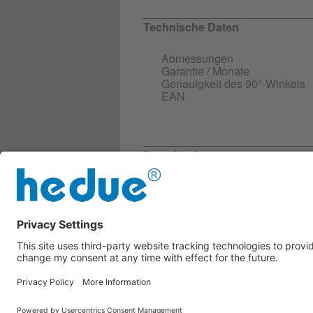
Technische Daten
Abmessungen
Garantie / Monate
Genauigkeit des 90°-Winkels
EAN
Downloads
Weitere Infos
Z060_Produktbeschreibung
Sicherheitsdatenblatt
Z060_compliance_de.pdf