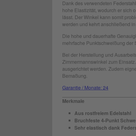
Dank des verwendeten Federstahls
hohe Elastizität, wodurch er sic
lässt. Der Winkel kann somit pro
werden und kehrt anschließend i
Die hohe und dauerhafte Genauigk
mehrfache Punktschweißung der S
Bei der Herstellung und Ausarbe
Zimmermannswinkel zum Einsatz. 
ausgerichtet werden. Zudem eigne
Bemaßung.
Garantie / Monate: 24
Merkmale
Aus rostfreiem Edelstahl
Bruchfeste 4-Punkt Schwe
Sehr elastisch dank Feder