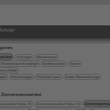
rkzeuge
gorien.
winkel
Schmiegen
Winkelmesser
Rotationslaser-Empfänger
Nivellierzubehör
Stative
essschieber
agen
Wasserwaagen
Positionier-Laser
Andere Messwerkzeuge
rie Zimmermannswinkel
Zimmermannsw
annswinkel hedue ZK
Zimmermannswinkel hedue ZN