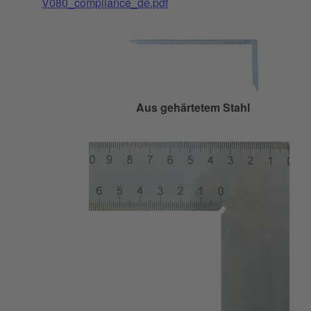
V080_compliance_de.pdf
Aus gehärtetem Stahl