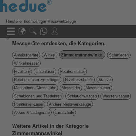
Hersteller hochwertiger Messwerkzeuge
Messgeräte entdecken, die Kategorien.
Zimmermannswinkel
Anreissgeräte
Winkel
Schmiegen
Winkelmesser
Nivelliere
Linienlaser
Rotationslaser
Rotationslaser-Empfänger
Nivellierzubehör
Stative
Massbänder/Messstäbe
Messräder
Messschieber
Schablonen und Tastlehren
Schlauchwaagen
Wasserwaagen
Positionier-Laser
Andere Messwerkzeuge
Akkus & Ladegeräte
Ersatzteile
Weitere Artikel in der Kategorie
Zimmermannswinkel