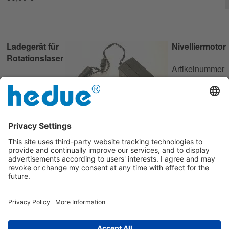
Ladegerät für
Nivelliermotor
Rotationslaser
Artikelnummer
Artikelnummer
R155-10
R154-3
30,00 €
24,90 €
Sticker R2
Steuerungsplatine
R2
Artikelnummer
10186
Artikelnummer
10,00 €
10210
80,00 €