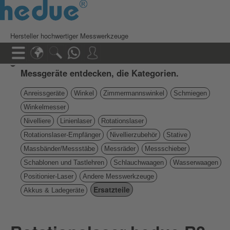
Hersteller hochwertiger Messwerkzeuge
Messgeräte entdecken, die Kategorien.
Anreissgeräte
Winkel
Zimmermannswinkel
Schmiegen
Winkelmesser
Nivelliere
Linienlaser
Rotationslaser
Rotationslaser-Empfänger
Nivellierzubehör
Stative
Massbänder/Messstäbe
Messräder
Messschieber
Schablonen und Tastlehren
Schlauchwaagen
Wasserwaagen
Positionier-Laser
Andere Messwerkzeuge
Ersatzteile
Akkus & Ladegeräte