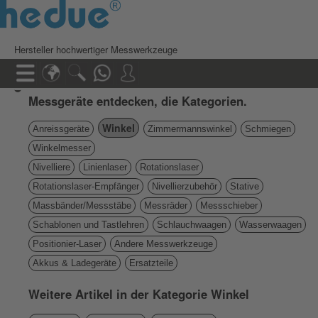
Hersteller hochwertiger Messwerkzeuge
Messgeräte entdecken, die Kategorien.
Winkel
Anreissgeräte
Zimmermannswinkel
Schmiegen
Winkelmesser
Nivelliere
Linienlaser
Rotationslaser
Rotationslaser-Empfänger
Nivellierzubehör
Stative
Massbänder/Messstäbe
Messräder
Messschieber
Schablonen und Tastlehren
Schlauchwaagen
Wasserwaagen
Positionier-Laser
Andere Messwerkzeuge
Akkus & Ladegeräte
Ersatzteile
Weitere Artikel in der Kategorie Winkel