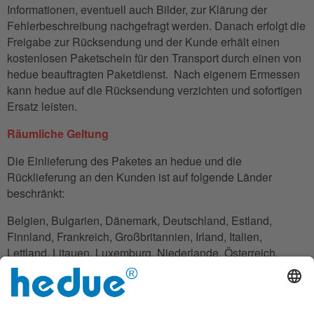
Informationen, eventuell auch Bilder, zur Klärung der
Fehlerbeschreibung nachgefragt werden. Danach erfolgt die
Freigabe zur Rücksendung und der Kunde erhält einen
kostenlosen Paketschein für den Transport durch einen von
hedue beauftragten Paketdienst. Nach eigenem Ermessen
kann hedue auf die Rücksendung verzichten und sofortigen
Ersatz leisten.
Räumliche Geltung
Die Einlieferung des Paketes an hedue und die
Rücklieferung an den Kunden ist auf folgende Länder
beschränkt:
Belgien, Bulgarien, Dänemark, Deutschland, Estland,
Finnland, Frankreich, Großbritannien, Irland, Italien,
Lettland, Litauen, Luxemburg, Niederlande, Österreich,
Polen, Rumänien, Slowakei, Slowenien, Spanien,
Tschechien, Ungarn, Zypern.
Wenn der Kunde keinen eigenen Sitz in diesen Ländern hat,